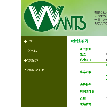
有限会社
入居中の
一貫した
あなたの
■会社案内
TOP
正式社名
会社案内
設立
代表者名
管理案内
お問い合わせ
事業内容
免許番号
所属団体名
住所
電話番号