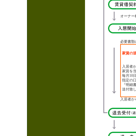
オーナー
必要書類
家賃の
入居者
家賃を
毎月10
指定の
『明細
送付致
入居者か