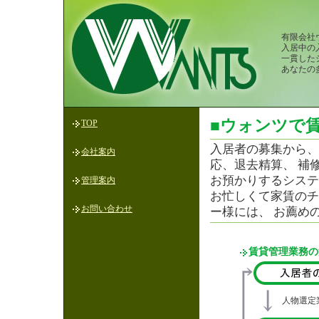
有限会社
入居中の
一貫した
あなたの
■ウォンツで
TOP
入居者の募集から、
会社案内
応、退去精算、 補
お預かりするシステ
管理案内
お忙しくて家賃のチ
お問い合わせ
ー様には、 お薦め
賃貸管理業務の
人物選定