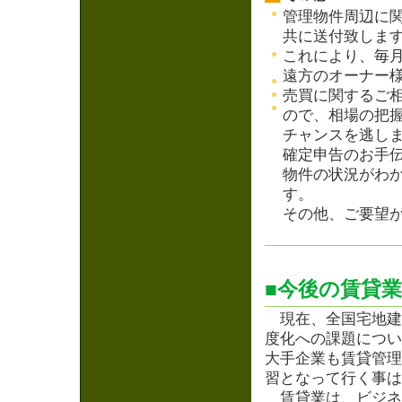
●
管理物件周辺に
共に送付致しま
●
これにより、毎
遠方のオーナー
●
売買に関するご
●
●
ので、相場の把
チャンスを逃し
確定申告のお手
物件の状況がわ
す。
その他、ご要望
■今後の賃貸
現在、全国宅地建
度化への課題につい
大手企業も賃貸管理
習となって行く事は
賃貸業は、ビジネ